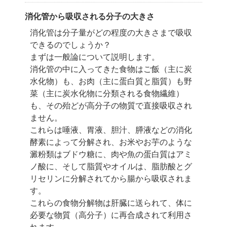
消化管から吸収される分子の大きさ
消化管は分子量がどの程度の大きさまで吸収
できるのでしょうか？
まずは一般論について説明します。
消化管の中に入ってきた食物はご飯（主に炭
水化物）も、お肉（主に蛋白質と脂質）も
野
菜（主に炭水化物に分類される食物繊維）
も、その殆どが高分子の物質で
直接吸収され
ません。
これらは唾液、胃液、胆汁、膵液などの消化
酵素によって分解され、
お米やお芋のような
澱粉類はブドウ糖に、肉や魚の蛋白質はアミ
ノ酸に、
そして脂質やオイルは、脂肪酸とグ
リセリンに分解されてから腸から吸収されま
す。
これらの食物分解物は肝臓に送られて、体に
必要な物質（高分子）に再合成されて
利用さ