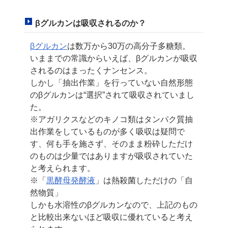
βグルカンは吸収されるのか？
βグルカン
は数万から30万の高分子多糖類。
いままでの常識からいえば、βグルカンが吸収
されるのはまったくナンセンス。
しかし「抽出作業」を行っていない自然形態
のβグルカンは“選択”されて吸収されていまし
た。
※アガリクスなどのキノコ類はタンパク質抽
出作業をしているものが多く吸収は疑問で
す、
何も手を施さず、そのまま粉砕しただけ
のものは少量ではありますが吸収されていた
と
考えられます。
※「
黒酵母発酵液
」は熱殺菌しただけの「自
然物質」
しかも水溶性のβグルカンなので、上記のもの
と比較出来ないほど吸収に優れていると
考え