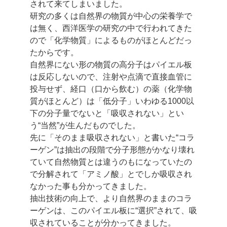
されて来てしまいました。
研究の多くは自然界の物質が中心の栄養学で
は無く、西洋医学の研究の中で行われてきた
ので
「化学物質」によるものがほとんどだっ
たからです。
自然界にない形の物質の高分子はパイエル板
は反応しないので、注射や点滴で直接血管に
投与せず、経口（口から飲む）の薬（化学物
質がほとんど）は「低分子」
いわゆる1000以
下の分子量でないと「吸収されない」とい
う“当然”が生んだものでした。
先に「そのまま吸収されない」と書いた“コラ
ーゲン”は抽出の段階で分子形態が
かなり壊れ
ていて自然物質とは違うのもになっていたの
で分解されて「アミノ酸」とでしか
吸収され
なかった事も分かってきました。
抽出技術の向上で、より自然界のままのコラ
ーゲンは、このパイエル板に“選択”されて、
吸
収されていることが分かってきました。