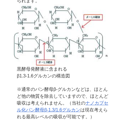
られます。
黒酵母発酵液に含まれる
β1.3-1.6グルカンの構造図
※通常のパン酵母β-グルカンなどは、ほとん
ど他の物質を除去していますので、
ほとんど
吸収は考えられません。（当社の
ナノカプセ
ル化パン酵母β-1.3/1.6グルカン
は
現在考えら
れる最高レベルの吸収が可能です。）