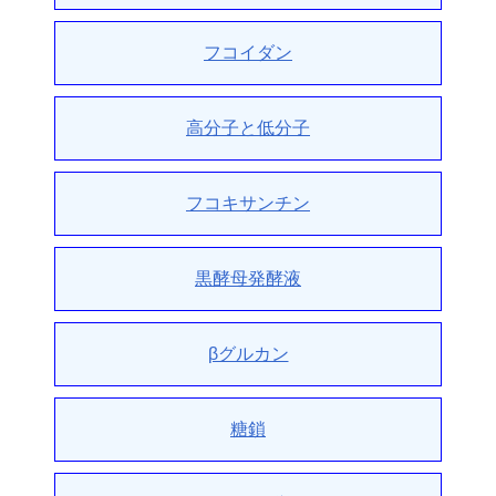
フコイダン
高分子と低分子
フコキサンチン
黒酵母発酵液
βグルカン
糖鎖