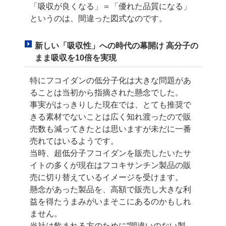
「吸収が良くなる」＝「優れた品質になる」
というのは、間違った図式なのです。
新しい「吸収性」への時代の幕開け 高分子の
まま吸収を10倍を実現
特にフコイダンの低分子化は大きな問題があ
ることは当初から指摘された懸念でした。
事実がはっきりした現在では、とても推奨で
きる素材でないことは広く知れ渡ったので
販
売数も減ってきたとは思いますが未だに一番
売れてはいるようです。
当時、超低分子フコイダンを販売したいたサ
イトの多くが現在はフコキサンチン製品の
販
売に切り替えているイメージを受けます。
懸念があった製品を、高額で販売し大きな利
益を得たうまみが
いまそこにあるのかもしれ
ません。
当社は飲まれる方のために“間違いのない製