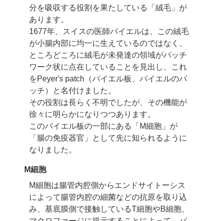
分を吸収する役割を果たしている
「絨毛」が
あります。
1677年、スイスの医師パイエルは、この絨毛
が小腸内部に均一に生えているのではなく、
ところどころに絨毛が未発達の領域がパッチ
ワーク状に点在していることを見出し、
これ
をPeyer's patch（パイエル板、パイエルのパ
ッチ）と名付けました。
その役割は長らく不明でしたが、その機能が
徐々に明らかになりつつあります。
このパイエル板の一部にある「M細胞」が
「腸の免疫器官」として
先に知られるように
なりました。
M細胞
M細胞は腸管内腔側からエンドサイトーシス
によって腸管内腔の細菌などの抗原を取り込
み、
基底膜側で接触しているT細胞やB細胞、
マクロファージに提示することによって、
パ