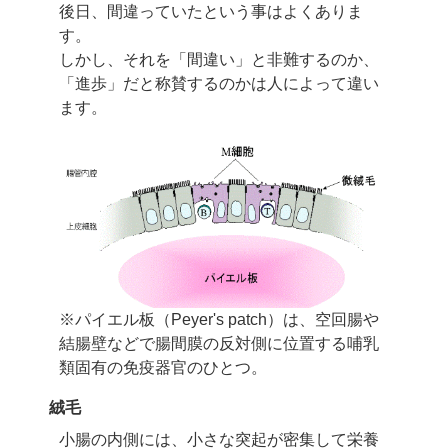
後日、間違っていたという事はよくありま
す。
しかし、それを「間違い」と非難するのか、
「進歩」だと称賛するのかは人によって違い
ます。
※パイエル板（Peyer's patch）は、空回腸や
結腸壁などで腸間膜の反対側に位置する
哺乳
類固有の免疫器官のひとつ。
絨毛
小腸の内側には、小さな突起が密集して栄養