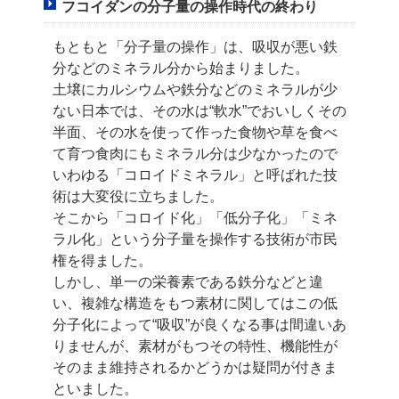
フコイダンの分子量の操作時代の終わり
もともと「分子量の操作」は、吸収が悪い鉄
分などのミネラル分から始まりました。
土壌にカルシウムや鉄分などのミネラルが少
ない日本では、その水は“軟水”で
おいしくその
半面、その水を使って作った食物や草を食べ
て育つ食肉にもミネラル分は
少なかったので
いわゆる「コロイドミネラル」と呼ばれた技
術は大変役に立ちました。
そこから「コロイド化」「低分子化」「ミネ
ラル化」という分子量を操作する技術が
市民
権を得ました。
しかし、単一の栄養素である鉄分などと違
い、複雑な構造をもつ素材に関しては
この低
分子化によって“吸収”が良くなる事は間違いあ
りませんが、素材がもつその特性、
機能性が
そのまま維持されるかどうかは疑問が付きま
といました。