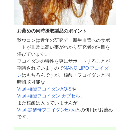
お薦めの同時摂取製品のポイント
秋ウコンは近年の研究で、新生血管へのサポ
ートが
非常に高い事がわかり研究者の注目を
浴びています。
フコイダンの特性を更にサポートすることが
期待されていますので
NANO LIPO フコイダ
ン
は
もちろんですが、核酸・フコイダンと同
時摂取可能な
Vital-核酸フコイダンAQ-S
や
Vital-核酸フコイダン カプセル
、
また核酸は入っていませんが
Vital-黒酵母フコイダンExtra
との併用がお薦め
です。