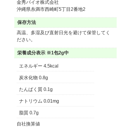
金秀バイオ株式会社
沖縄県糸満市西崎町5丁目2番地2
保存方法
高温、多湿及び直射日光を避けて保管してく
ださい。
栄養成分表示
※1包2g中
エネルギー 4.5kcal
炭水化物 0.8g
たんぱく質 0.1g
ナトリウム 0.01mg
脂質 0.7g
自社換算値